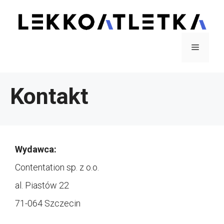
Przejdź
do
treści
Menu
Kontakt
Wydawca:
Contentation sp. z o.o.
al. Piastów 22
71-064 Szczecin