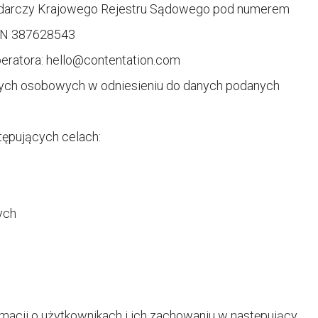
podarczy Krajowego Rejestru Sądowego pod numerem
ON 387628543
peratora:
hello@contentation.com
nych osobowych w odniesieniu do danych podanych
ępujących celach:
ych
ormacji o użytkownikach i ich zachowaniu w następujący