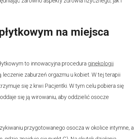
ędniając zarówno aspekty zdrowia fizycznego, jak i
płytkowym na miejsca
łytkowym to innowacyjna procedura
ginekologii
leczenie zaburzeń orgazmu u kobiet. W tej terapii
zymuje się z krwi Pacjentki. W tym celu pobiera się
 poddaje się ją wirowaniu, aby oddzielić osocze
zykiwaniu przygotowanego osocza w okolice intymne, a
 gdzie znajduje się punkt G). Na skutek działania