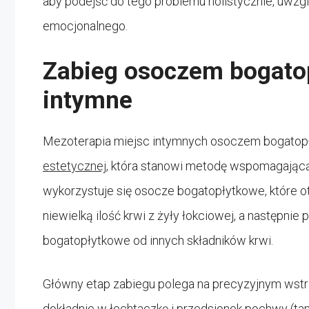
aby podejść do tego problemu holistycznie, uwzgl
emocjonalnego.
Zabieg osoczem bogato
intymne
Mezoterapia miejsc intymnych osoczem bogatop
estetycznej
, która stanowi metodę wspomagającą 
wykorzystuje się osocze bogatopłytkowe, które otr
niewielką ilość krwi z żyły łokciowej, a następnie
bogatopłytkowe od innych składników krwi.
Główny etap zabiegu polega na precyzyjnym wstr
dokładnie w łechtaczkę i przedsionek pochwy (tam,