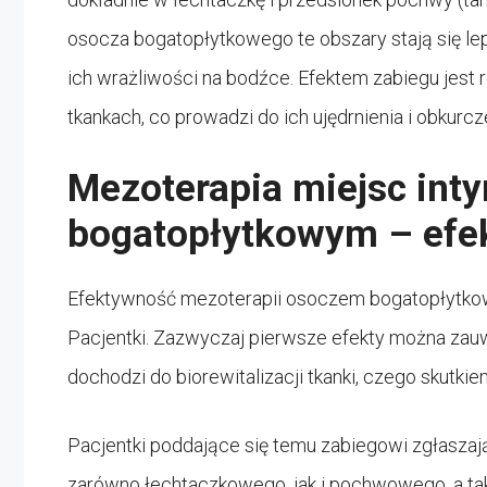
osocza bogatopłytkowego te obszary stają się lep
ich wrażliwości na bodźce. Efektem zabiegu jes
tkankach, co prowadzi do ich ujędrnienia i obkurcz
Mezoterapia miejsc in
bogatopłytkowym – efe
Efektywność mezoterapii osoczem bogatopłytkowy
Pacjentki. Zazwyczaj pierwsze efekty można zau
dochodzi do biorewitalizacji tkanki, czego skutk
Pacjentki poddające się temu zabiegowi zgłaszaj
zarówno łechtaczkowego, jak i pochwowego, a tak