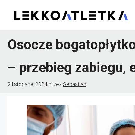
Przejdź
do
treści
Osocze bogatopłytko
– przebieg zabiegu, 
2 listopada, 2024
przez
Sebastian