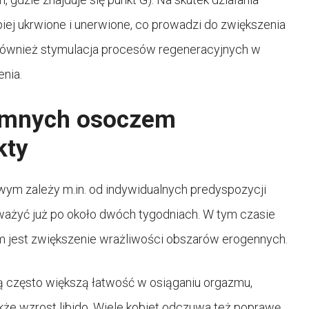
iej ukrwione i unerwione, co prowadzi do zwiększenia
t również stymulacja procesów regeneracyjnych w
enia.
tymnych osoczem
kty
m zależy m.in. od indywidualnych predyspozycji
ważyć już po około dwóch tygodniach. W tym czasie
iem jest zwiększenie wrażliwości obszarów erogennych.
ą często większą łatwość w osiąganiu orgazmu,
że wzrost libido. Wiele kobiet odczuwa też poprawę