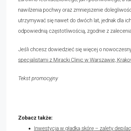
nawilżenia pochwy oraz zmniejszenie dolegliwoś
utrzymywać się nawet do dwóch lat, jednak dla ic
odpowiednią częstotliwością, zgodnie z zalecenia
Jeśli chcesz dowiedzieć się więcej o nowoczes
specjalistami z Miracki Clinic w Warszawie, Krak
Tekst promocyjny
Zobacz także:
Inwestycja w gładką skórę – zalety depilac