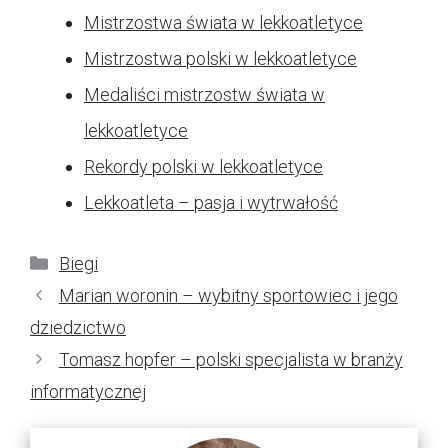
Mistrzostwa świata w lekkoatletyce
Mistrzostwa polski w lekkoatletyce
Medaliści mistrzostw świata w
lekkoatletyce
Rekordy polski w lekkoatletyce
Lekkoatleta – pasja i wytrwałość
Kategorie
Biegi
Marian woronin – wybitny sportowiec i jego
dziedzictwo
Tomasz hopfer – polski specjalista w branży
informatycznej